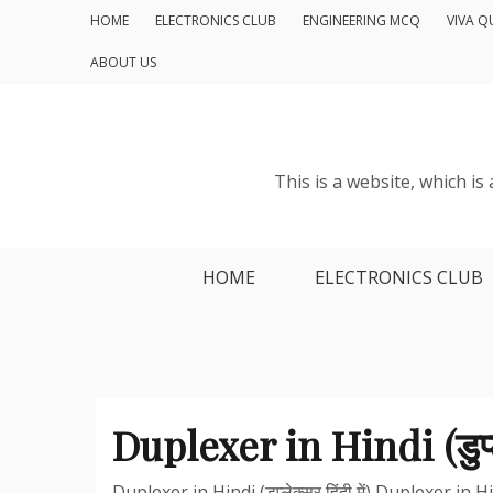
Skip
HOME
ELECTRONICS CLUB
ENGINEERING MCQ
VIVA Q
to
ABOUT US
content
This is a website, which i
HOME
ELECTRONICS CLUB
Duplexer in Hindi (डुप्लेक
Duplexer in Hindi (डुप्लेक्सर हिंदी में) Duplexer in Hindi